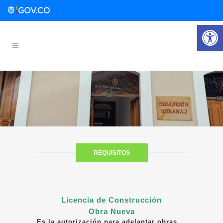
Abrir 
REQUISITOS
Licencia de Construcción
Obra Nueva
Es la autorización para adelantar obras