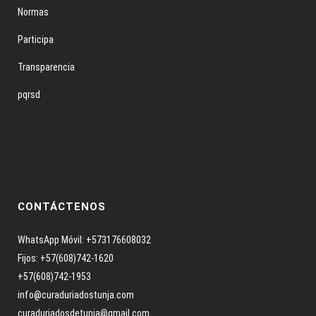
Normas
Participa
Transparencia
pqrsd
CONTÁCTENOS
WhatsApp Móvil: +573176608032
Fijos: +57(608)742-1620
+57(608)742-1953
info@curaduriadostunja.com
curaduriadosdetunja@gmail.com